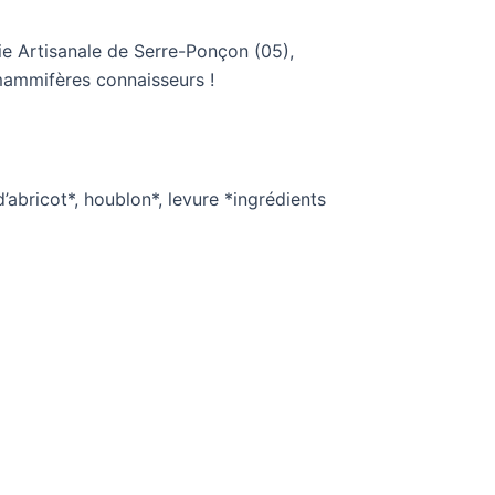
erie Artisanale de Serre-Ponçon (05),
 mammifères connaisseurs !
d’abricot*, houblon*, levure *ingrédients