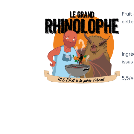
Fruit
cette
Ingré
issus
5,5/v