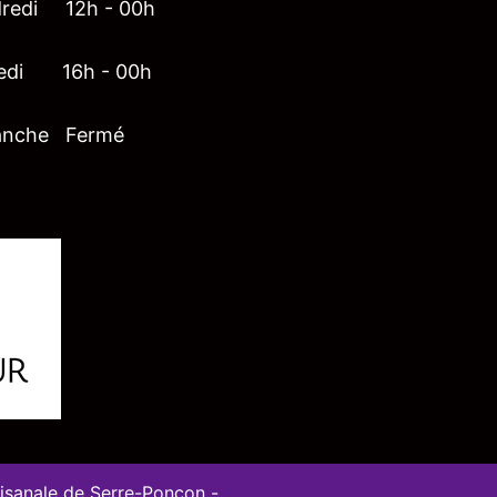
redi 12h - 00h
edi 16h - 00h
anche Fermé
tisanale de Serre-Ponçon -