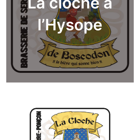
La cloche à
l’Hysope